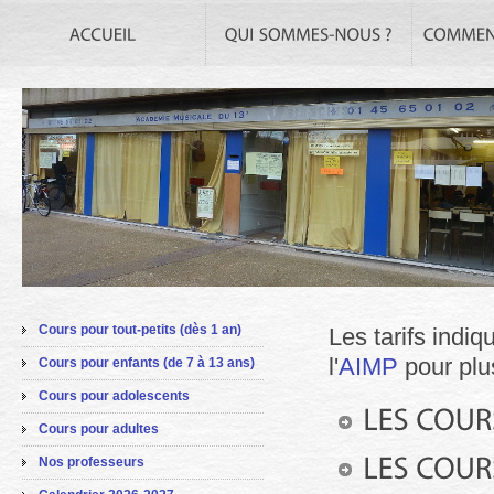
Cours pour tout-petits (dès 1 an)
Les tarifs indiq
l'
AIMP
pour plus
Cours pour enfants (de 7 à 13 ans)
Cours pour adolescents
Cours pour adultes
Nos professeurs