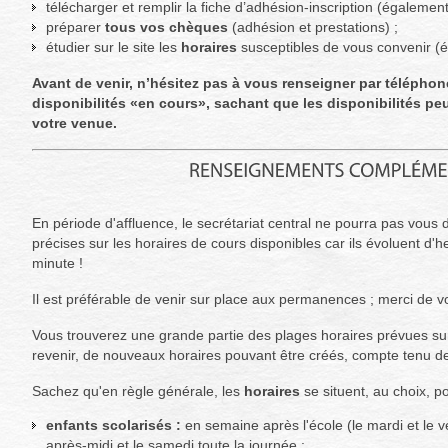
télécharger et remplir la fiche d’adhésion-inscription (également
préparer
tous vos chèques
(adhésion et prestations) ;
étudier sur le site les
horaires
susceptibles de vous convenir (é
Avant de venir, n’hésitez pas à vous renseigner par téléphone
disponibilités «en cours», sachant que les disponibilités peu
votre venue.
En période d'affluence, le secrétariat central ne pourra pas vous 
précises sur les horaires de cours disponibles car ils évoluent d'
minute !
Il est préférable de venir sur place aux permanences ; merci de 
Vous trouverez une grande partie des plages horaires prévues sur 
revenir, de nouveaux horaires pouvant être créés, compte tenu 
Sachez qu'en règle générale, les
horaires
se situent, au choix, po
enfants scolarisés :
en semaine après l'école (le mardi et le 
après-midi et le samedi toute la journée ;