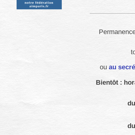
Permanences
t
ou
au secré
Bientôt : ho
du
du