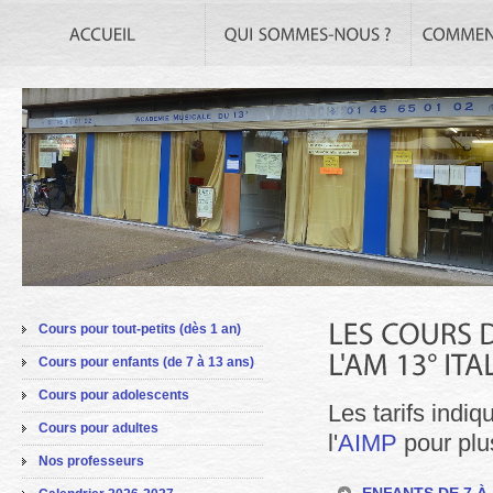
Cours pour tout-petits (dès 1 an)
Cours pour enfants (de 7 à 13 ans)
Cours pour adolescents
Les tarifs indiq
Cours pour adultes
l'
AIMP
pour plus
Nos professeurs