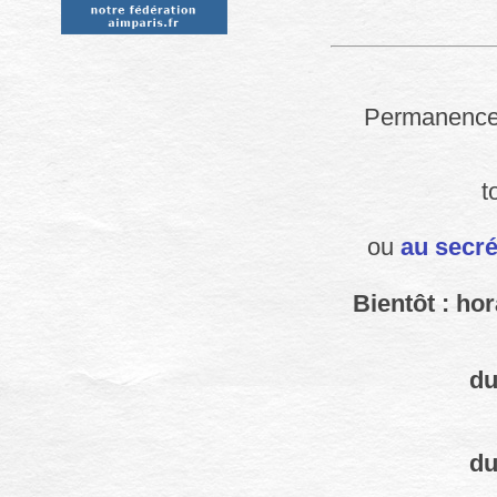
Permanences
t
ou
au secré
Bientôt : ho
du
du