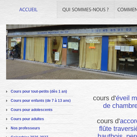
Cours pour tout-petits (dès 1 an)
cours d'
éveil m
Cours pour enfants (de 7 à 13 ans)
de chambre,
Cours pour adolescents
Cours pour adultes
cours d'
accor
flûte travers
Nos professeurs
hautbois, per